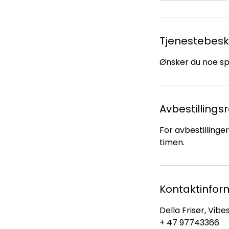
Tjenestebesk
Ønsker du noe spe
Avbestillings
For avbestillinge
timen.
Kontaktinfor
Della Frisør, Vib
+ 47 97743366