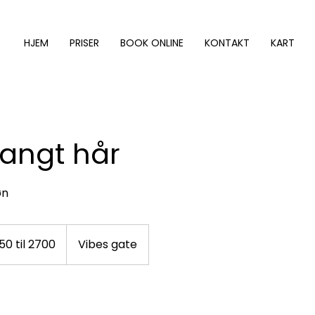
HJEM
PRISER
BOOK ONLINE
KONTAKT
KART
langt hår
øn
50 til 2700
Vibes gate